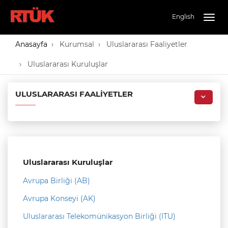
English
Togg
navig
Anasayfa
Kurumsal
Uluslararası Faaliyetler
Uluslararası Kuruluşlar
ULUSLARARASI FAALIYETLER
Uluslararası Kuruluşlar
Avrupa Birliği (AB)
Avrupa Konseyi (AK)
Uluslararası Telekomünikasyon Birliği (ITU)