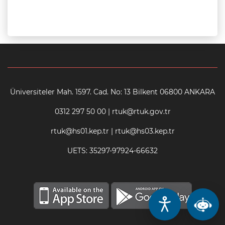
Üniversiteler Mah. 1597. Cad. No: 13 Bilkent 06800 ANKARA
0312 297 50 00 | rtuk@rtuk.gov.tr
rtuk@hs01.kep.tr | rtuk@hs03.kep.tr
UETS: 35297-97924-66632