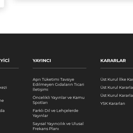
YICI
YAYINCI
KARARLAR
Aşırı Tüketimi Tavsiye
Üst Kurul İlke Kar
Edilmeyen Gıdaların Ticari
kezi
Üst Kurul Kararla
İletişimi
Üst Kurul Kararlar
Öncelikli Yayınlar ve Kamu
me
Spotları
YSK Kararları
nda
Farklı Dil ve Lehçelerde
Yayınlar
Sayısal Yayıncılık ve Ulusal
Frekans Planı