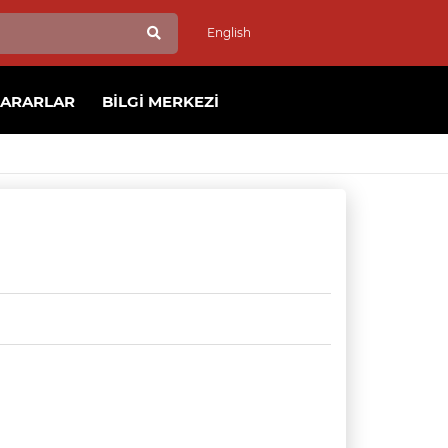
English
KARARLAR
BILGI MERKEZI