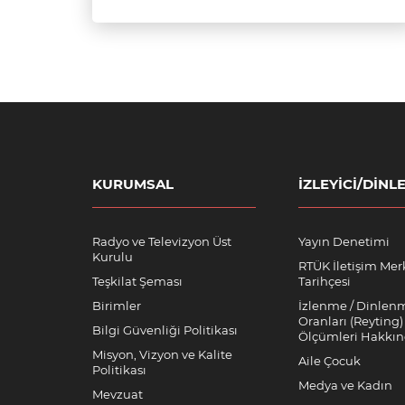
KURUMSAL
İZLEYICI/DINLE
Radyo ve Televizyon Üst
Yayın Denetimi
Kurulu
RTÜK İletişim Mer
Teşkilat Şeması
Tarihçesi
Birimler
İzlenme / Dinlen
Oranları (Reyting)
Bilgi Güvenliği Politikası
Ölçümleri Hakkı
Misyon, Vizyon ve Kalite
Aile Çocuk
Politikası
Medya ve Kadın
Mevzuat