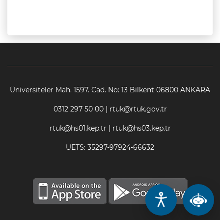
Üniversiteler Mah. 1597. Cad. No: 13 Bilkent 06800 ANKARA
0312 297 50 00 | rtuk@rtuk.gov.tr
rtuk@hs01.kep.tr | rtuk@hs03.kep.tr
UETS: 35297-97924-66632