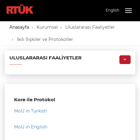
English
Togg
navig
Anasayfa
Kurumsal
Uluslararası Faaliyetler
İkili İlişkiler ve Protokoller
ULUSLARARASI FAALIYETLER
Kore ile Protokol
MoU in Turkish
MoU in English