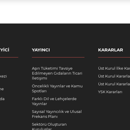
YICI
YAYINCI
KARARLAR
Aşırı Tüketimi Tavsiye
Üst Kurul İlke Kar
Edilmeyen Gıdaların Ticari
kezi
Üst Kurul Kararla
İletişimi
Üst Kurul Kararlar
Öncelikli Yayınlar ve Kamu
me
Spotları
YSK Kararları
nda
Farklı Dil ve Lehçelerde
Yayınlar
Sayısal Yayıncılık ve Ulusal
Frekans Planı
Sektörü Oluşturan
Kuruluşlar