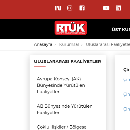
ÜST KU
Anasayfa
Kurumsal
Uluslararası Faaliyetl
ULUSLARARASI FAALIYETLER
Çin
Avrupa Konseyi (AK)
Çin
Bünyesinde Yürütülen
Faaliyetler
Çin
AB Bünyesinde Yürütülen
Çin
Faaliyetler
Çoklu İlişkiler / Bölgesel