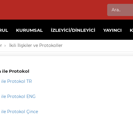
RUL
KURUMSAL
İZLEYICI/DINLEYICI
YAYINCI
er
İkili İlişkiler ve Protokoller
 ile Protokol
 ile Protokol TR
 ile Protokol ENG
 ile Protokol Çince