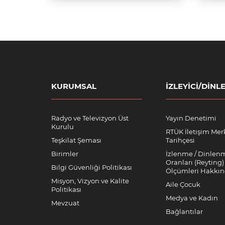
KURUMSAL
İZLEYICI/DINLE
Radyo ve Televizyon Üst
Yayın Denetimi
Kurulu
RTÜK İletişim Mer
Teşkilat Şeması
Tarihçesi
Birimler
İzlenme / Dinlen
Oranları (Reyting)
Bilgi Güvenliği Politikası
Ölçümleri Hakkı
Misyon, Vizyon ve Kalite
Aile Çocuk
Politikası
Medya ve Kadın
Mevzuat
Bağlantılar