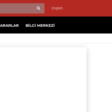
English
KARARLAR
BILGI MERKEZI