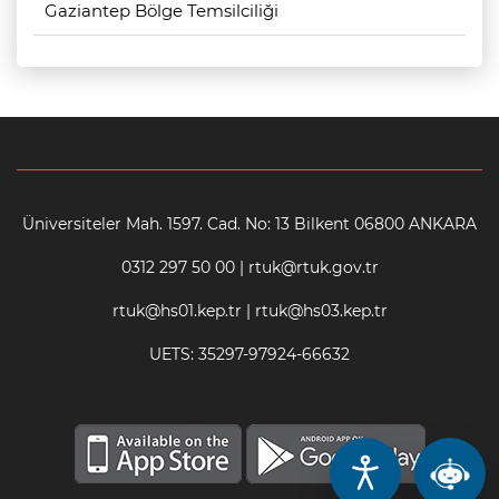
Gaziantep Bölge Temsilciliği
Üniversiteler Mah. 1597. Cad. No: 13 Bilkent 06800 ANKARA
0312 297 50 00 | rtuk@rtuk.gov.tr
rtuk@hs01.kep.tr | rtuk@hs03.kep.tr
UETS: 35297-97924-66632