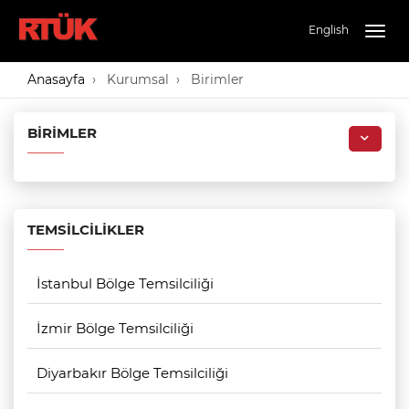
English
Togg
navig
Anasayfa
Kurumsal
Birimler
BIRIMLER
TEMSILCILIKLER
İstanbul Bölge Temsilciliği
İzmir Bölge Temsilciliği
Diyarbakır Bölge Temsilciliği