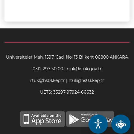
Üniversiteler Mah. 1597. Cad. No: 13 Bilkent 06800 ANKARA
0312 297 50 00 | rtuk@rtuk.gov.tr
rtuk@hs01.kep.tr | rtuk@hs03.kep.tr
UETS: 35297-97924-66632