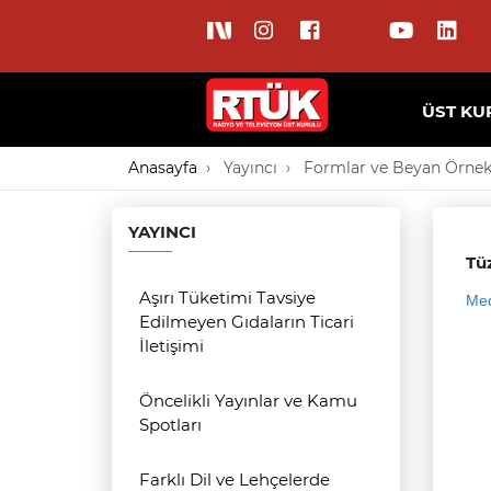
ÜST KU
Anasayfa
Yayıncı
Formlar ve Beyan Örnek
YAYINCI
Tü
Aşırı Tüketimi Tavsiye
Med
Edilmeyen Gıdaların Ticari
İletişimi
Öncelikli Yayınlar ve Kamu
Spotları
Farklı Dil ve Lehçelerde