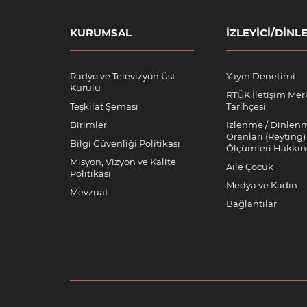
KURUMSAL
İZLEYICI/DINLE
Radyo ve Televizyon Üst
Yayın Denetimi
Kurulu
RTÜK İletişim Mer
Teşkilat Şeması
Tarihçesi
Birimler
İzlenme / Dinlen
Oranları (Reyting)
Bilgi Güvenliği Politikası
Ölçümleri Hakkı
Misyon, Vizyon ve Kalite
Aile Çocuk
Politikası
Medya ve Kadın
Mevzuat
Bağlantılar