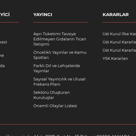
YICI
YAYINCI
KARARLAR
Aşırı Tüketimi Tavsiye
Üst Kurul İlke Kar
Edilmeyen Gıdaların Ticari
kezi
Üst Kurul Kararla
İletişimi
Üst Kurul Kararlar
Öncelikli Yayınlar ve Kamu
me
Spotları
YSK Kararları
nda
Farklı Dil ve Lehçelerde
Yayınlar
Sayısal Yayıncılık ve Ulusal
Frekans Planı
Sektörü Oluşturan
Kuruluşlar
Önemli Olaylar Listesi