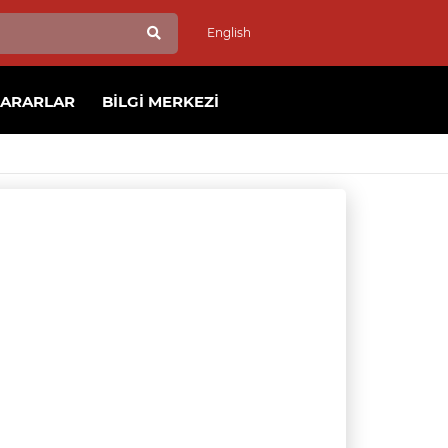
English
KARARLAR
BILGI MERKEZI