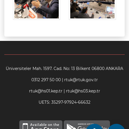
Üniversiteler Mah. 1597. Cad. No: 13 Bilkent 06800 ANKARA
0312 297 50 00 | rtuk@rtuk.gov.tr
rtuk@hs01.kep.tr | rtuk@hs03.kep.tr
UETS: 35297-97924-66632