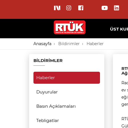
ÜST KU
Anasayfa
Bildirimler
Haberler
BILDIRIMLER
RTÜ
Ağı
Haberler
Rad
ev 
Duyurular
eği
ger
Basın Açıklamaları
RT
Tebligatlar
Gül