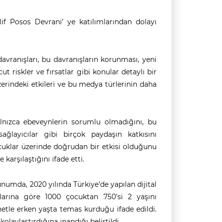
if Posos Devrani’ ye katılımlarından dolayı
avranışları, bu davranışların korunması, yeni
riskler ve fırsatlar gibi konular detaylı bir
üzerindeki etkileri ve bu medya türlerinin daha
lnızca ebeveynlerin sorumlu olmadığını, bu
ağlayıcılar gibi birçok paydaşın katkısını
ocuklar üzerinde doğrudan bir etkisi olduğunu
 karşılaştığını ifade etti.
unumda, 2020 yılında Türkiye’de yapılan dijital
çlarına göre 1000 çocuktan 750'si 2 yaşını
netle erken yaşta temas kurduğu ifade edildi.
olaylaştırdığına inandığı belirtildi.