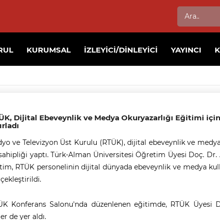
RUL
KURUMSAL
İZLEYICI/DINLEYICI
YAYINCI
K, Dijital Ebeveynlik ve Medya Okuryazarlığı Eğitimi için
rladı
yo ve Televizyon Üst Kurulu (RTÜK), dijital ebeveynlik ve medy
sahipliği yaptı. Türk-Alman Üniversitesi Öğretim Üyesi Doç. Dr. 
tim, RTÜK personelinin dijital dünyada ebeveynlik ve medya kul
çekleştirildi.
ÜK Konferans Salonu'nda düzenlenen eğitimde, RTÜK Üyesi D
er de yer aldı.