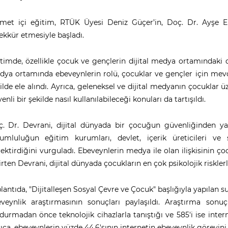
met içi eğitim, RTÜK Üyesi Deniz Güçer’in, Doç. Dr. Ayşe El
ekkür etmesiyle başladı.
timde, özellikle çocuk ve gençlerin dijital medya ortamındaki d
ya ortamında ebeveynlerin rolü, çocuklar ve gençler için mevcut 
ilde ele alındı. Ayrıca, geleneksel ve dijital medyanın çocuklar 
enli bir şekilde nasıl kullanılabileceği konuları da tartışıldı.
. Dr. Devrani, dijital dünyada bir çocuğun güvenliğinden ya
umluluğun eğitim kurumları, devlet, içerik üreticileri ve s
ektirdiğini vurguladı. Ebeveynlerin medya ile olan ilişkisinin ç
irten Devrani, dijital dünyada çocukların en çok psikolojik risklerle
lantıda, "Dijitalleşen Sosyal Çevre ve Çocuk" başlığıyla yapılan s
veynlik araştırmasının sonuçları paylaşıldı. Araştırma sonu
durmadan önce teknolojik cihazlarla tanıştığı ve 585'i ise inter
ıca, ebeveynlerin yüzde 44,6'sının internetin ebeveynlik görevini k