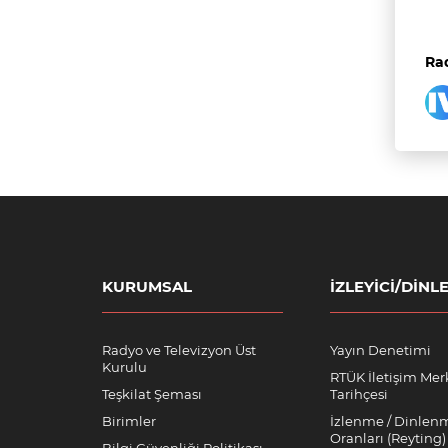
Rad
KURUMSAL
İZLEYICI/DINLE
Radyo ve Televizyon Üst
Yayın Denetimi
Kurulu
RTÜK İletişim Mer
Teşkilat Şeması
Tarihçesi
Birimler
İzlenme / Dinlen
Oranları (Reyting)