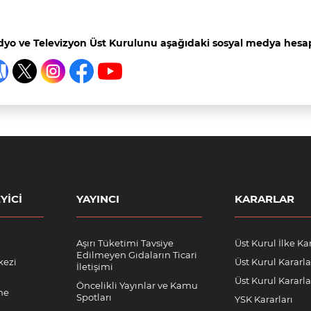
yo ve Televizyon Üst Kurulunu aşağıdaki sosyal medya hesapl
YICI
YAYINCI
KARARLAR
Aşırı Tüketimi Tavsiye
Üst Kurul İlke Kar
Edilmeyen Gıdaların Ticari
kezi
Üst Kurul Kararla
İletişimi
Üst Kurul Kararlar
Öncelikli Yayınlar ve Kamu
me
Spotları
YSK Kararları