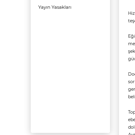
Yayın Yasakları
Hiz
teş
Eği
med
şek
güv
Doç
sor
ger
bel
Top
ebe
dol
Ayr