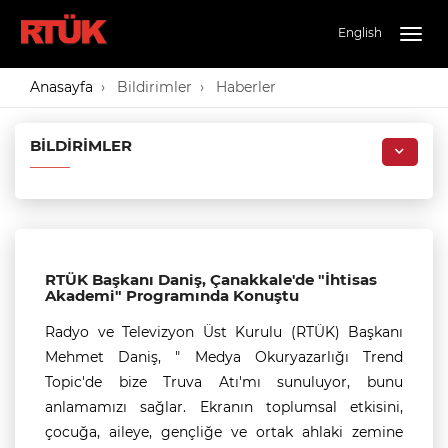
English
Togg
navig
Anasayfa
Bildirimler
Haberler
BILDIRIMLER
RTÜK Başkanı Daniş, Çanakkale'de "İhtisas
Akademi" Programında Konuştu
Radyo ve Televizyon Üst Kurulu (RTÜK) Başkanı
Mehmet Daniş, " Medya Okuryazarlığı Trend
Topic'de bize Truva Atı'mı sunuluyor, bunu
anlamamızı sağlar. Ekranın toplumsal etkisini,
çocuğa, aileye, gençliğe ve ortak ahlaki zemine