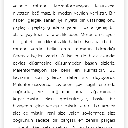
yalanın mimarı. Mezenformasyon, kasıtsızca,
niyetten bağımsız, bilmeden yayılan yanlıştır. Bir
haberi gerçek sanan iyi niyetli bir vatandaş onu
paylaşır; paylaştığında o yalanın daha geniş bir
alana yayılmasına aracılık eder. Mezenformasyon
bir gaflet, bir dikkatsizlik halidir. Burada da bir
mimar vardır belki, ama mimarın bilmediği
ücretsiz işçiler vardır. O işçiler de biziz aslında;
paylaş düğmesine düşünmeden basan bizleriz.
Malenformasyon ise belki en kurnazıdır. Bu
kavramı son yıllarda daha sık duyuyoruz.
Malenformasyonda söylenen şey kağıt üstünde
doğrudur, veri doğrudur ama bağlamından
koparılmıştır, eksik gösterilmiştir, başka bir
hikayenin içine yerleştirilmiştir, zararlı bir amaca
alet edilmiştir. Yani size yalan söylenmez, size
doğrunun sadece bir parçası, en zehirli parçası
gösterilir. Geri kalanı saklanır. Sonuçta sizde oluşan