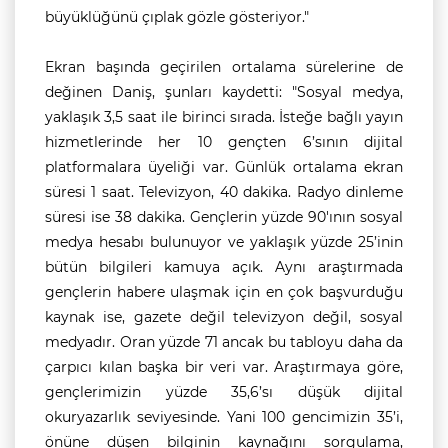
büyüklüğünü çıplak gözle gösteriyor."
Ekran başında geçirilen ortalama sürelerine de
değinen Daniş, şunları kaydetti:
"Sosyal medya,
yaklaşık 3,5 saat ile birinci sırada. İsteğe bağlı yayın
hizmetlerinde her 10 gençten 6’sının dijital
platformalara üyeliği var. Günlük ortalama ekran
süresi 1 saat. Televizyon, 40 dakika. Radyo dinleme
süresi ise 38 dakika. Gençlerin yüzde 90'ının sosyal
medya hesabı bulunuyor ve yaklaşık yüzde 25’inin
bütün bilgileri kamuya açık. Aynı araştırmada
gençlerin habere ulaşmak için en çok başvurduğu
kaynak ise, gazete değil televizyon değil, sosyal
medyadır. Oran yüzde 71 ancak bu tabloyu daha da
çarpıcı kılan başka bir veri var. Araştırmaya göre,
gençlerimizin yüzde 35,6’sı düşük dijital
okuryazarlık seviyesinde. Yani 100 gencimizin 35’i,
önüne düşen bilginin kaynağını sorgulama,