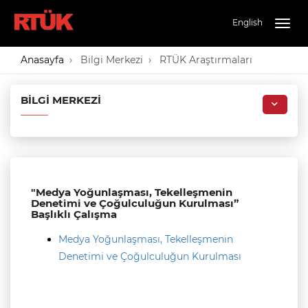
English
Togg
navig
Anasayfa
Bilgi Merkezi
RTÜK Araştırmaları
BILGI MERKEZI
"Medya Yoğunlaşması, Tekelleşmenin
Denetimi ve Çoğulculuğun Kurulması”
Başlıklı Çalışma
Medya Yoğunlaşması, Tekelleşmenin
Denetimi ve Çoğulculuğun Kurulması