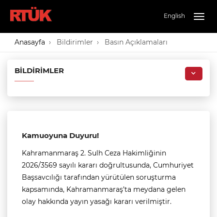
English
Togg
navig
Anasayfa
Bildirimler
Basın Açıklamaları
BILDIRIMLER
Kamuoyuna Duyuru!
Kahramanmaraş 2. Sulh Ceza Hakimliğinin
2026/3569 sayılı kararı doğrultusunda, Cumhuriyet
Başsavcılığı tarafından yürütülen soruşturma
kapsamında, Kahramanmaraş’ta meydana gelen
olay hakkında yayın yasağı kararı verilmiştir.