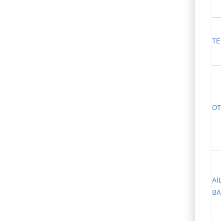
T
OT
A
BA