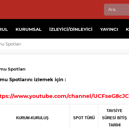
RUL
KURUMSAL
İZLEYICI/DINLEYICI
YAYINCI
mu Spotları
mu Spotları
amu Spotlarını izlemek i
tps://www.youtube.com/channel/UCFseG8cJ
TAVSİYE
KURUM-KURULUŞ
SPOT TÜRÜ
SÜRESİ BİTİŞ
TARİHİ