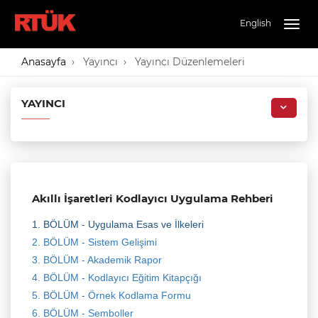
English
Togg
navig
Anasayfa
Yayıncı
Yayıncı Düzenlemeleri
YAYINCI
Akıllı İşaretleri Kodlayıcı Uygulama Rehberi
1. BÖLÜM - Uygulama Esas ve İlkeleri
2. BÖLÜM - Sistem Gelişimi
3. BÖLÜM - Akademik Rapor
4. BÖLÜM - Kodlayıcı Eğitim Kitapçığı
5. BÖLÜM - Örnek Kodlama Formu
6. BÖLÜM - Semboller