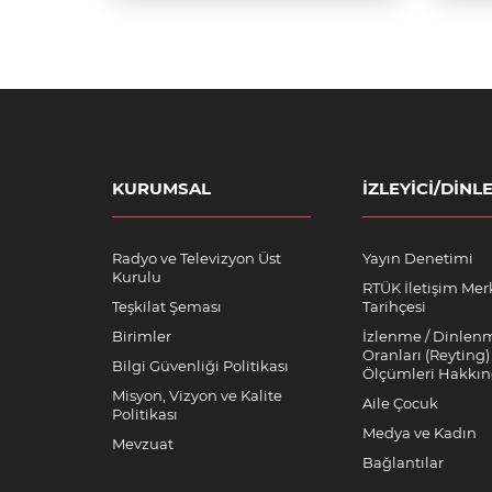
KURUMSAL
İZLEYICI/DINLE
Radyo ve Televizyon Üst
Yayın Denetimi
Kurulu
RTÜK İletişim Mer
Teşkilat Şeması
Tarihçesi
Birimler
İzlenme / Dinlen
Oranları (Reyting)
Bilgi Güvenliği Politikası
Ölçümleri Hakkı
Misyon, Vizyon ve Kalite
Aile Çocuk
Politikası
Medya ve Kadın
Mevzuat
Bağlantılar