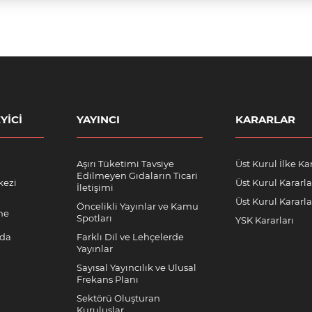
YICI
YAYINCI
KARARLAR
Aşırı Tüketimi Tavsiye
Üst Kurul İlke Kar
Edilmeyen Gıdaların Ticari
kezi
Üst Kurul Kararla
İletişimi
Üst Kurul Kararlar
Öncelikli Yayınlar ve Kamu
me
Spotları
YSK Kararları
nda
Farklı Dil ve Lehçelerde
Yayınlar
Sayısal Yayıncılık ve Ulusal
Frekans Planı
Sektörü Oluşturan
Kuruluşlar