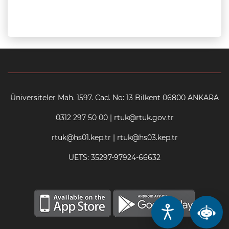
Üniversiteler Mah. 1597. Cad. No: 13 Bilkent 06800 ANKARA
0312 297 50 00 | rtuk@rtuk.gov.tr
rtuk@hs01.kep.tr | rtuk@hs03.kep.tr
UETS: 35297-97924-66632