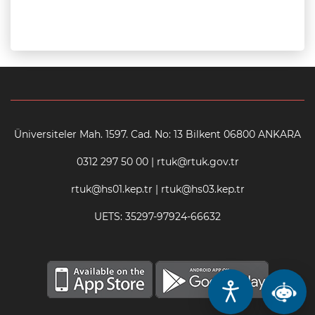
Üniversiteler Mah. 1597. Cad. No: 13 Bilkent 06800 ANKARA
0312 297 50 00 | rtuk@rtuk.gov.tr
rtuk@hs01.kep.tr | rtuk@hs03.kep.tr
UETS: 35297-97924-66632