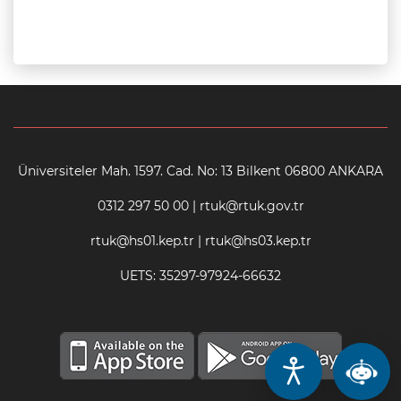
Üniversiteler Mah. 1597. Cad. No: 13 Bilkent 06800 ANKARA
0312 297 50 00 | rtuk@rtuk.gov.tr
rtuk@hs01.kep.tr | rtuk@hs03.kep.tr
UETS: 35297-97924-66632