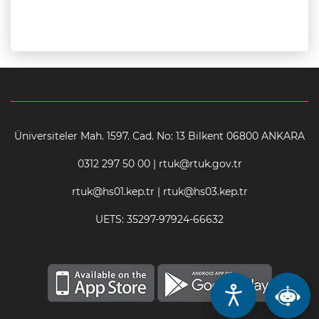
Üniversiteler Mah. 1597. Cad. No: 13 Bilkent 06800 ANKARA
0312 297 50 00 | rtuk@rtuk.gov.tr
rtuk@hs01.kep.tr | rtuk@hs03.kep.tr
UETS: 35297-97924-66632