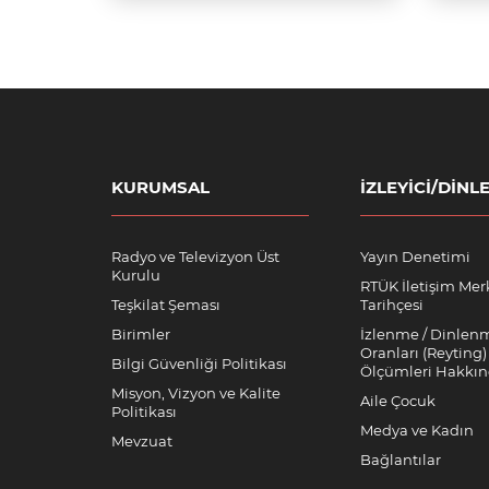
KURUMSAL
İZLEYICI/DINLE
Radyo ve Televizyon Üst
Yayın Denetimi
Kurulu
RTÜK İletişim Mer
Teşkilat Şeması
Tarihçesi
Birimler
İzlenme / Dinlen
Oranları (Reyting)
Bilgi Güvenliği Politikası
Ölçümleri Hakkı
Misyon, Vizyon ve Kalite
Aile Çocuk
Politikası
Medya ve Kadın
Mevzuat
Bağlantılar