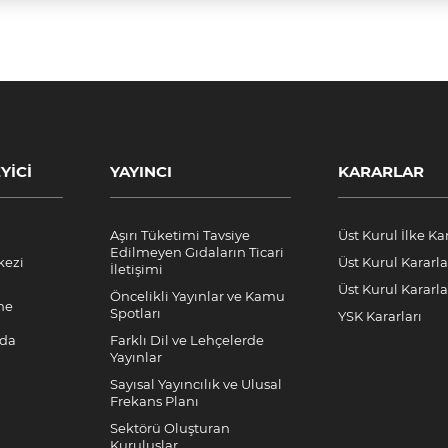
YICI
YAYINCI
KARARLAR
Aşırı Tüketimi Tavsiye
Üst Kurul İlke Kar
Edilmeyen Gıdaların Ticari
kezi
Üst Kurul Kararla
İletişimi
Üst Kurul Kararlar
Öncelikli Yayınlar ve Kamu
me
Spotları
YSK Kararları
nda
Farklı Dil ve Lehçelerde
Yayınlar
Sayısal Yayıncılık ve Ulusal
Frekans Planı
Sektörü Oluşturan
Kuruluşlar