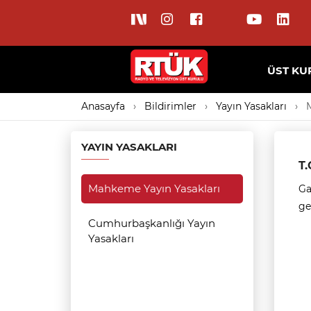
ÜST KU
Anasayfa
Bildirimler
Yayın Yasakları
YAYIN YASAKLARI
T.
Mahkeme Yayın Yasakları
Ga
get
Cumhurbaşkanlığı Yayın
Yasakları