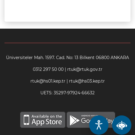
Üniversiteler Mah. 1597. Cad. No: 13 Bilkent 06800 ANKARA
0312 297 50 00 | rtuk@rtuk.gov.tr
rtuk@hs01.kep.tr | rtuk@hs03.kep.tr
UETS: 35297-97924-66632