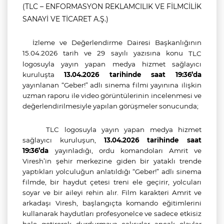
(TLC – ENFORMASYON REKLAMCILIK VE FİLMCİLİK
SANAYİ VE TİCARET A.Ş.)
İzleme ve Değerlendirme Dairesi Başkanlığının
15.04.2026 tarih ve 29 sayılı yazısına konu
TLC
logosuyla yayın yapan medya hizmet sağlayıcı
kuruluşta
13.04.2026 tarihinde saat 19:36’da
yayınlanan “Geber!” adlı sinema filmi yayınına
ilişkin
uzman raporu ile video görüntülerinin incelenmesi ve
değerlendirilmesiyle yapılan görüşmeler sonucunda;
TLC logosuyla yayın yapan medya hizmet
sağlayıcı kuruluşun,
13.04.2026 tarihinde saat
19:36’da
yayınladığı, ordu komandoları Amrit ve
Viresh’in şehir merkezine giden bir yataklı trende
yaptıkları yolculuğun anlatıldığı “Geber!” adlı sinema
filmde, bir haydut çetesi treni ele geçirir, yolcuları
soyar ve bir aileyi rehin alır. Film karakteri Amrit ve
arkadaşı Viresh, başlangıçta komando eğitimlerini
kullanarak haydutları profesyonelce ve sadece etkisiz