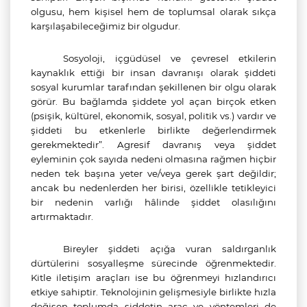
olgusu, hem kişisel hem de toplumsal olarak sıkça
karşılaşabileceğimiz bir olgudur.
Sosyoloji, içgüdüsel ve çevresel etkilerin
kaynaklık ettiği bir insan davranışı olarak şiddeti
sosyal kurumlar tarafından şekillenen bir olgu olarak
görür. Bu bağlamda şiddete yol açan birçok etken
(psişik, kültürel, ekonomik, sosyal, politik vs.) vardır ve
şiddeti bu etkenlerle birlikte değerlendirmek
gerekmektedir”. Agresif davranış veya şiddet
eyleminin çok sayıda nedeni olmasına rağmen hiçbir
neden tek başına yeter ve/veya gerek şart değildir;
ancak bu nedenlerden her birisi, özellikle tetikleyici
bir nedenin varlığı hâlinde şiddet olasılığını
artırmaktadır.
Bireyler şiddeti açığa vuran saldırganlık
dürtülerini sosyalleşme sürecinde öğrenmektedir.
Kitle iletişim araçları ise bu öğrenmeyi hızlandırıcı
etkiye sahiptir. Teknolojinin gelişmesiyle birlikte hızla
değişen toplumda şiddetin araç ve yöntemleri de