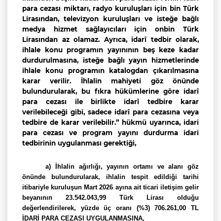
para cezası miktarı, radyo kuruluşları için bin Türk
Lirasından, televizyon kuruluşları ve isteğe bağlı
medya hizmet sağlayıcıları için onbin Türk
Lirasından az olamaz. Ayrıca, idarî tedbir olarak,
ihlale konu programın yayınının beş keze kadar
durdurulmasına, isteğe bağlı yayın hizmetlerinde
ihlale konu programın katalogdan çıkarılmasına
karar verilir. İhlalin mahiyeti göz önünde
bulundurularak, bu fıkra hükümlerine göre idarî
para cezası ile birlikte idarî tedbire karar
verilebileceği gibi, sadece idarî para cezasına veya
tedbire de karar verilebilir.” hükmü uyarınca, idari
para cezası ve program yayını durdurma idari
tedbirinin uygulanması gerektiği,
a)
İ
hlalin ağırlığı, yayının ortamı ve alanı göz
önünde bulundurularak,
ihlalin tespit edildiği tarihi
itibariyle kuruluşun Mart 2026 ayına ait ticari iletişim gelir
beyanının 23.542.043,99 Türk Lirası olduğu
değerlendirilerek, yüzde üç oranı (%3) 706.261,00 TL
İDARİ PARA CEZASI UYGULANMASINA,