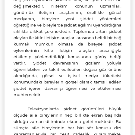
değişmektedir. Nitekim konunun uzmanları,
günümüz iletişim araçlarının, özellikle görsel
medyanın, bireylere yeni şiddet yöntemleri
öğrettiğine ve bireylerde şiddet eğilimi uyandırdığına
sıklıkla dikkat çekmektedir. Toplumda artan şiddet
olayları ile kitle iletişim araçları arasında belirli bir bağ
kurmak mümkün olmasa da bireysel şiddet
eylemlerinin kitle iletişim araçları aracılığıyla
etkilenip yönlendirildiği konusunda görüş birliği
vardır. Şiddet davranışının gözlem yoluyla
öğrenilebilen ve taklit edilebilen doğası göz önüne
alındığında, görsel ve işitsel medya tüketicisi
konumundaki bireylerin görsel olarak temsil edilen
şiddet içeren davranışı öğrenmesi ve etkilenmesi
muhtemeldir.
Televizyonlarda şiddet görüntüleri büyük
ölçüde aile bireylerinin hep birlikte ekran başında
olduğu zaman diliminde ekrana getirilmektedir. Bu
süreçte aile bireylerinin her biri söz konusu dizi
kahramanlarıyla bir çeşit özdeşlik kurabilmekte,