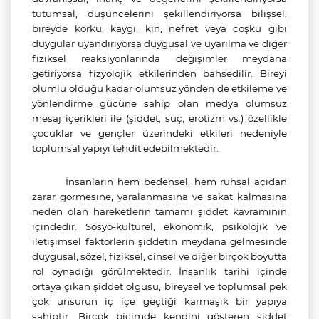
tutumsal, düşüncelerini şekillendiriyorsa bilişsel,
bireyde korku, kaygı, kin, nefret veya coşku gibi
duygular uyandırıyorsa duygusal ve uyarılma ve diğer
fiziksel reaksiyonlarında değişimler meydana
getiriyorsa fizyolojik etkilerinden bahsedilir. Bireyi
olumlu olduğu kadar olumsuz yönden de etkileme ve
yönlendirme gücüne sahip olan medya olumsuz
mesaj içerikleri ile (şiddet, suç, erotizm vs.) özellikle
çocuklar ve gençler üzerindeki etkileri nedeniyle
toplumsal yapıyı tehdit edebilmektedir.
İnsanların hem bedensel, hem ruhsal açıdan
zarar görmesine, yaralanmasına ve sakat kalmasına
neden olan hareketlerin tamamı şiddet kavramının
içindedir. Sosyo-kültürel, ekonomik, psikolojik ve
iletişimsel faktörlerin şiddetin meydana gelmesinde
duygusal, sözel, fiziksel, cinsel ve diğer birçok boyutta
rol oynadığı görülmektedir. İnsanlık tarihi içinde
ortaya çıkan şiddet olgusu, bireysel ve toplumsal pek
çok unsurun iç içe geçtiği karmaşık bir yapıya
sahiptir. Birçok biçimde kendini gösteren şiddet