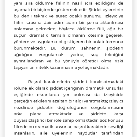
yanı sıra öldürme fiilinin nasıl icra edildiğini de
aşamalı bir biçimde göstermektedir. Şiddet eyleminin
bu denli teknik ve süreç odaklı sunumu, izleyiciye
fiilin icrasına dair adım adım bir şema aktarılması
anlamına gelmekte; böylece öldürme fiili, ağır bir
suçun dramatik temsili olmanın ötesine geçerek,
yöntem ve uygulama bilgisi içeren bir anlatı formuna
bürünmektedir. Bu durum, sahnenin, şiddetin
ağırlığını vurgulamak yerine, suç tekniğini
ayrıntılandıran ve bu yönüyle öğretici olma riski
taşıyan bir nitelik kazanmasına yol açmaktadır.
Başrol karakterlerin şiddeti kanıksatmadaki
rolüne ek olarak şiddet içeriğinin dramatik unsurlar
eşliğinde ekranlarda yer bulması da izleyicide
gerçeğin etkilerini azaltan bir algı yaratmakta; izleyici
nezdinde şiddetin doğruluğunun sorgulanmasını
arka plana atmaktadır ve şiddete karşı
duyarsızlaştırıcı bir role sahip olmaktadır. Söz konusu
filmde bu dramatik unsurlar, başrol karakterin sevdiği
insanların, aile üyelerinin haydutlar tarafından