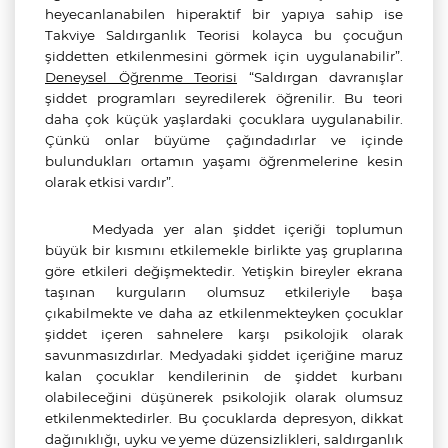
heyecanlanabilen hiperaktif bir yapıya sahip ise
Takviye Saldırganlık Teorisi kolayca bu çocuğun
şiddetten etkilenmesini görmek için uygulanabilir”.
Deneysel Öğrenme Teorisi
“Saldırgan davranışlar
şiddet programları seyredilerek öğrenilir. Bu teori
daha çok küçük yaşlardaki çocuklara uygulanabilir.
Çünkü onlar büyüme çağındadırlar ve içinde
bulundukları ortamın yaşamı öğrenmelerine kesin
olarak etkisi vardır”.
Medyada yer alan şiddet içeriği toplumun
büyük bir kısmını etkilemekle birlikte yaş gruplarına
göre etkileri değişmektedir. Yetişkin bireyler ekrana
taşınan kurguların olumsuz etkileriyle başa
çıkabilmekte ve daha az etkilenmekteyken çocuklar
şiddet içeren sahnelere karşı psikolojik olarak
savunmasızdırlar. Medyadaki şiddet içeriğine maruz
kalan çocuklar kendilerinin de şiddet kurbanı
olabileceğini düşünerek psikolojik olarak olumsuz
etkilenmektedirler. Bu çocuklarda depresyon, dikkat
dağınıklığı, uyku ve yeme düzensizlikleri, saldırganlık