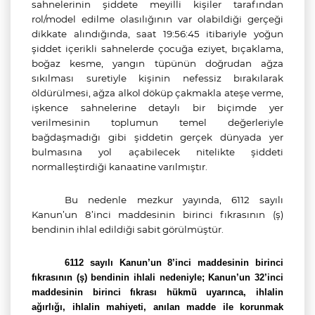
sahnelerinin şiddete meyilli kişiler tarafından
rol/model edilme olasılığının var olabildiği gerçeği
dikkate alındığında, saat 19:56:45 itibariyle yoğun
şiddet içerikli sahnelerde çocuğa eziyet, bıçaklama,
boğaz kesme, yangın tüpünün doğrudan ağza
sıkılması suretiyle kişinin nefessiz bırakılarak
öldürülmesi, ağza alkol döküp çakmakla ateşe verme,
işkence sahnelerine detaylı bir biçimde yer
verilmesinin toplumun temel değerleriyle
bağdaşmadığı gibi şiddetin gerçek dünyada yer
bulmasına yol açabilecek nitelikte şiddeti
normalleştirdiği kanaatine varılmıştır.
Bu nedenle
mezkur yayında, 6112 sayılı
Kanun’un 8’inci maddesinin birinci fıkrasının (ş)
bendinin ihlal edildiği sabit görülmüştür.
6112 sayılı Kanun’un 8’inci maddesinin birinci
fıkrasının (ş) bendinin ihlali nedeniyle; Kanun’un 32’inci
maddesinin birinci fıkrası hükmü uyarınca, ihlalin
ağırlığı, ihlalin mahiyeti, anılan madde ile korunmak