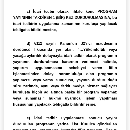
c) İdarî tedbir olarak, ihlale konu PROGRAM
YAYINININ TAKDİREN 1 (BİR) KEZ DURDURULMASINA, bu
idari tedbirin uygulanma zamanının kuruluşa yapılacak
tebligatta bildirilmesine,
d) 6112 sayılı Kanun'un 32’nci maddesinin
dördüncü fıkrasında yer alan; “
…Yükümlülük veya
yasağa aykırılık dolayısıyla idarî tedbir olarak programın
yayınının durdurulması kararının verilmesi halinde,
yaptırım uygulanmasına sebebiyet veren fiilin
işlenmesinden dolayı sorumluluğu olan programın
yapımcısı veya varsa sunucusu, yayının durdurulduğu
süre zarfında, aynı veya farklı medya hizmet sağlayıcı
kuruluşta hiçbir ad altında başka bir program yapamaz
veya sunamaz.” hükmü uyarınca,
işlem yapılması
hususunun yapılacak tebligatta bildirilmesine,
e) İdari tedbir uygulanması sonucu yayını
durdurulan programın yerine, Üst Kurulca gönderilen