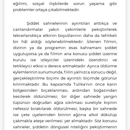
eğilimi, sosyal ilişkilerde sorun yaşama gibi
problemler ortaya çıkabilmektedir.
Şiddet sahnelerinin ayrıntıları arttıkça ve
canlandırmalar yakın çekimlerle pekiştirilerek
tekrarlandıkça etkinin boyutlarının daha da tehlikeli
bir hâl aldığı söylenebilmektedir. İzlenen filmin,
dizinin ya da programın esas kahramanı şiddet
uyguluyorsa ya da filmin ana konusu şiddet üzerine
kurulu ise izleyiciler üzerindeki özendirici ve
tetikleyici etkisi o derece artmaktadır. Ayrıca öldürme
eylemlerinin sunumunda, fiilin yalnızca sonucu değil,
gerçekleştirilme biçimi de ayrıntılı biçimde görünür
kılınmaktadır. Bu kapsamda Tulika'nın önce karın
bölgesinden bıçaklanması, ardından boğazından
kesilerek öldürülmesi; bir diğer sahnede yangın
tüpünün doğrudan ağza sıkılması suretiyle kişinin
nefessiz bırakılarak öldürülmesi; başka bir sahnede
ise çete üyelerinden birinin ağzına alkol dökülüp
çakmakla ateşe verilmesi
yer almaktadır. Söz konusu
sahneler, şiddetin döngüsel niteliğini pekiştirmenin