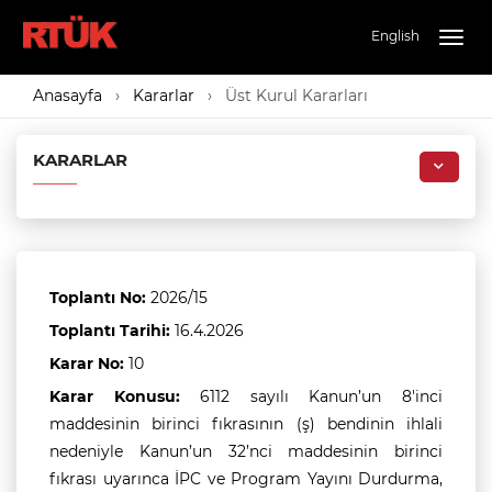
English
Togg
navig
Anasayfa
Kararlar
Üst Kurul Kararları
KARARLAR
Toplantı No:
2026/15
Toplantı Tarihi:
16.4.2026
Karar No:
10
Karar Konusu:
6112 sayılı Kanun’un 8'inci
maddesinin birinci fıkrasının (ş) bendinin ihlali
nedeniyle Kanun’un 32’nci maddesinin birinci
fıkrası uyarınca İPC ve Program Yayını Durdurma,