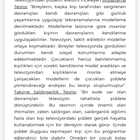
Televizyondaki şiddetin etkisini inceleyen
Modelleme
Teorisi
“Bireylerin, başka kişi tarafından sergilenen
davranışları kendi davranışları gibi günlük
yaşamlarına uygulayıp tekrarlamalarına modelleme
denilmektedir. Modelleme teorisine göre insanlar
gördükleri kişinin davranışlarını kendilerine
uygulayabilirler. Televizyon, taklit edilebilir modeller
ortaya koymaktadır. Bireyler televizyonda gördükleri
durumları kendi sosyal konumlarına adapte
edebilmektedir. Çocukların henüz belirlenmemiş
kişilikleri için sürekli kendilerine model aradıkları ve
televizyondan kişiliklerine monte etmeye
çalışacakları modellerin de çocukları şiddete
yönlendireceği endişesi bu teoriyi oluşturmuştur”.
Takviye Saldırganlık Teorisi
“Bir evde var olan
davranışları televizyon rahatlıkla şiddete
dönüştürebilir. Bu teorinin içinde önemli olan
ihtimaller; zaten saldırgan olan, saldırganlık eğilimi
fazla olan kişi televizyondaki şiddeti gerçek hayatta
kullanabilmek için bir deneyim olarak görür. İçinde
şiddet duygusu taşımayan kişi için bu programlar
eğlendirici bile olabilir. Örneğin bir çocuk kolay