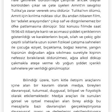
hale getirerek durdurmaya çalışırlar ancak olaylar
kontrolden çıkar ve çete üyeleri Amrit'in sevgilisi
Tulika’ya zarar vererek onu öldürür. Tulika’nın ölümü,
Amrit için kırılma noktası olur. Bu andan itibaren film,
bir "adalet arayışından" çıkıp saf ve dizginlenemez bir
öfke patlamasına dönüşür. Söz konusu filmde saat
19:56:45 itibariyle kanlı ve acımasız şiddet içeriklerinin
gösterildiği ve karakterlerin bıçak, silah ve çekiç gibi
çeşitli silahlarla uzun süren fiziksel çatışma sahneleri
ile çocuğa eziyet, bıçaklama, boğaz kesme, yangın
tüpünün doğrudan ağza sıkılması suretiyle kişinin
nefessiz bırakılarak öldürülmesi, ağza alkol döküp
çakmakla ateşe verme vb. yoğun şiddet içerikli
sahnelere yer verildiği görülmüştür.
Bilindiği üzere, tüm kitle iletişim araçlarını
içine alan bir kavram olarak medya, bireyleri
davranışsal, tutumsal, duygusal, bilişsel ve fizyolojik
olarak etkilemektedir. Medya araçları ile sunulan
görsel ve işitsel mesajları alan birey aldığı bu
mesajlarla bazı davranışları gerçekleştiriyorsa
davranışsal, inanç ve değerlerini şekillendiriyorsa