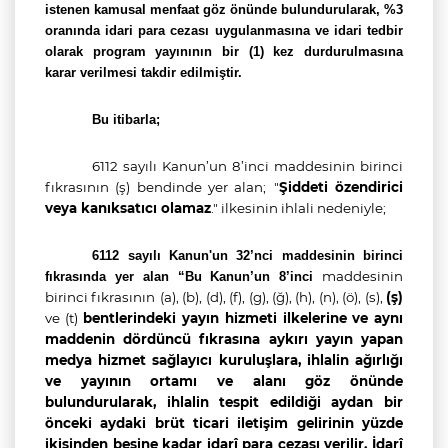
istenen kamusal menfaat göz önünde bulundurularak, %3
oranında idari para cezası uygulanmasına ve idari tedbir
olarak program yayınının bir (1) kez durdurulmasına
karar verilmesi takdir edilmiştir.
Bu itibarla;
6112 sayılı Kanun’un 8’inci maddesinin birinci
fıkrasının (ş) bendinde yer alan;
"
Şiddeti özendirici
veya kanıksatıcı olamaz
."
ilkesinin ihlali nedeniyle;
6112 sayılı Kanun'un 32’nci maddesinin birinci
maddesinin
fıkrasında yer alan “Bu Kanun’un 8’inci
birinci fıkrasının
(a), (b), (d), (f), (g), (ğ), (h), (n), (ö), (s),
(ş)
ve (t)
bentlerindeki yayın hizmeti ilkelerine ve aynı
maddenin dördüncü fıkrasına aykırı yayın yapan
medya hizmet sağlayıcı kuruluşlara, ihlalin ağırlığı
ve yayının ortamı ve alanı göz önünde
bulundurularak, ihlalin tespit edildiği aydan bir
önceki aydaki brüt ticari iletişim gelirinin yüzde
ikisinden beşine kadar idarî para cezası verilir. İdarî