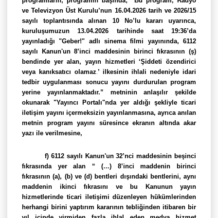
programların, programın başında; “Bu program, Radyo
ve Televizyon Üst Kurulu’nun 16.04.2026 tarih ve 2026/15
sayılı toplantısında alınan 10 No’lu kararı uyarınca,
kuruluşumuzun 13.04.2026 tarihinde saat 19:36’da
yayınladığı "Geber!" adlı sinema filmi yayınında, 6112
sayılı Kanun'un 8’inci maddesinin birinci fıkrasının (ş)
bendinde yer alan, yayın hizmetleri
‘
Şiddeti özendirici
.
veya kanıksatıcı olamaz
’
ilkesinin
ihlali nedeniyle idari
tedbir uygulanması sonucu yayını durdurulan program
yerine yayınlanmaktadır.” metninin anlaşılır şekilde
okunarak "Yayıncı Portalı"nda yer aldığı şekliyle ticari
iletişim yayını içermeksizin yayınlanmasına, ayrıca anılan
metnin program yayını süresince ekranın altında akar
yazı ile verilmesine,
f) 6112 sayılı Kanun'un 32’nci maddesinin beşinci
fıkrasında yer alan “ (…) 8’inci maddenin birinci
fıkrasının (a), (b) ve (d) bentleri dışındaki bentlerini, aynı
maddenin ikinci fıkrasını ve bu Kanunun yayın
hizmetlerinde ticari iletişimi düzenleyen hükümlerinden
herhangi birini yaptırım kararının tebliğinden itibaren bir
yıl içinde yirmiden fazla ihlal eden medya hizmet