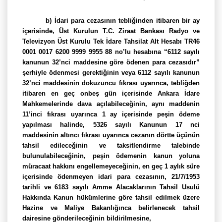
b)
İdari para cezasının tebliğinden itibaren bir ay
içerisinde, Üst Kurulun T.C. Ziraat Bankası Radyo ve
Televizyon Üst Kurulu Tek İdare Tahsilat Alt Hesabı TR46
0001 0017 6200 9999 9955 88 no’lu hesabına “6112 sayılı
kanunun 32’nci maddesine göre ödenen para cezasıdır”
şerhiyle ödenmesi gerektiğinin veya 6112 sayılı kanunun
32’nci maddesinin dokuzuncu fıkrası uyarınca, tebliğden
itibaren en geç onbeş gün içerisinde Ankara İdare
Mahkemelerinde dava açılabileceğinin, aynı maddenin
11’inci fıkrası uyarınca 1 ay içerisinde peşin ödeme
yapılması halinde, 5326 sayılı Kanunun 17 nci
maddesinin altıncı fıkrası uyarınca cezanın dörtte üçünün
tahsil edileceğinin ve taksitlendirme talebinde
bulunulabileceğinin, peşin ödemenin kanun yoluna
müracaat hakkını engellemeyeceğinin, en geç 1 aylık süre
içerisinde ödenmeyen idari para cezasının, 21/7/1953
tarihli ve 6183 sayılı Amme Alacaklarının Tahsil Usulü
Hakkında Kanun hükümlerine göre tahsil edilmek üzere
Hazine ve Maliye Bakanlığınca belirlenecek tahsil
dairesine gönderileceğinin bildirilmesine,