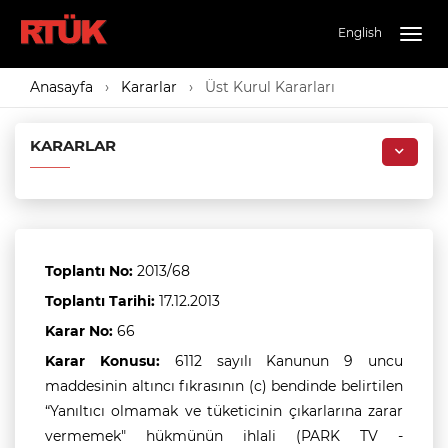
English
Togg
navig
Anasayfa
Kararlar
Üst Kurul Kararları
KARARLAR
Toplantı No:
2013/68
Toplantı Tarihi:
17.12.2013
Karar No:
66
Karar Konusu:
6112 sayılı Kanunun 9 uncu
maddesinin altıncı fıkrasının (c) bendinde belirtilen
“Yanıltıcı olmamak ve tüketicinin çıkarlarına zarar
vermemek" hükmünün ihlali (PARK TV -