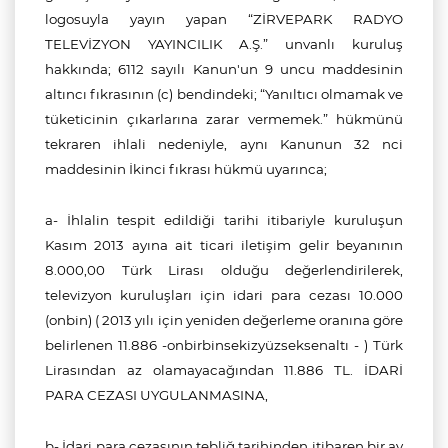
logosuyla yayın yapan “ZİRVEPARK RADYO
TELEVİZYON YAYINCILIK A.Ş.
”
unvanlı
kuruluş
hakkında;
6112 sayılı Kanun'un
9 uncu maddesinin
altıncı fıkrasının (c) bendindeki; “Yanıltıcı olmamak ve
tüketicinin çıkarlarına zarar vermemek.”
hükmünü
tekraren ihlali nedeniyle, aynı Kanunun 32 nci
maddesinin İkinci fıkrası hükmü uyarınca;
a-
İhlalin tespit edildiği tarihi itibariyle kuruluşun
Kasım 2013 ayına ait ticari iletişim gelir beyanının
8.000,00 Türk Lirası olduğu değerlendirilerek,
televizyon kuruluşları için idari para cezası 10.000
(onbin) ( 2013 yılı için yeniden değerleme oranına göre
belirlenen 11.886 -onbirbinsekizyüzseksenaltı - ) Türk
Lirasından az olamayacağından 11.886 TL. İDARİ
PARA CEZASI UYGULANMASINA,
b- İdari para cezasının tebliğ tarihinden itibaren bir ay