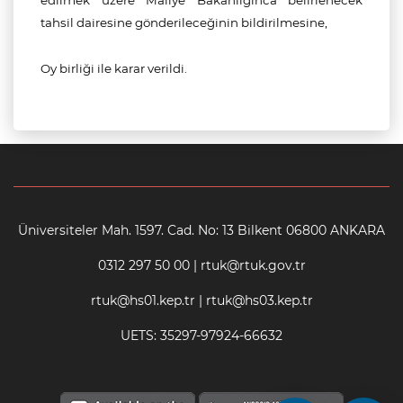
edilmek üzere Maliye Bakanlığınca belirlenecek
tahsil dairesine gönderileceğinin bildirilmesine,
Oy birliği ile karar verildi.
Üniversiteler Mah. 1597. Cad. No: 13 Bilkent 06800 ANKARA
0312 297 50 00 | rtuk@rtuk.gov.tr
rtuk@hs01.kep.tr | rtuk@hs03.kep.tr
UETS: 35297-97924-66632