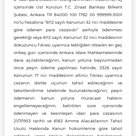
içerisinde Üst Kurulun T.C. Ziraat Bankası Bilkent
Şubesi, Ankara TR 84000 100 1762 00 999999-5001
no’lu hesabına “6112 sayılı Kanunun 32 nci maddesine
göre ödenen para cezasıdır” şerhiyle ödenmesi
gerektiği veya 6112 sayılı Kanunun 32 inci maddesinin
dokuzuncu fıkrası uyarınca tebliğden itibaren en geç
onbeş gün içerisinde Ankara İdare Mahkemelerinde
dava açılabileceğinin, kanun yoluna başvurmadan
önce peşin ödeme yapılması halinde, 5326 sayılı
Kanunun 17 nci maddesinin altıncı fıkrası uyarınca
cezanın dörtte üçünün tahsil edileceğinin ve
taksitlendirme talebinde bulunabileceğinin, peşin
ödemenin kanun yoluna müracaat hakkını
engellemeyeceğinin, belirtilen süre içerisinde
ödenmeyen ve kesinleşen idari para cezasının
21/7/1953 tarihli ve 6183 Amme Alacaklarının Tahsil
Usulü Hakkında Kanun hükümlerine göre tahsil