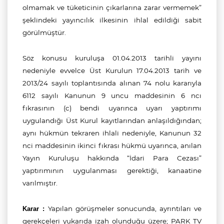
olmamak ve tüketicinin çıkarlarına zarar vermemek”
şeklindeki yayıncılık ilkesinin ihlal edildiği sabit
görülmüştür.
Söz konusu kuruluşa 01.04.2013 tarihli yayını
nedeniyle evvelce Üst Kurulun 17.04.2013 tarih ve
2013/24 sayılı toplantısında alınan 74 nolu kararıyla
6112 sayılı Kanunun 9 uncu maddesinin 6 ncı
fıkrasının (c) bendi uyarınca uyarı yaptırımı
uygulandığı Üst Kurul kayıtlarından anlaşıldığından;
aynı hükmün tekraren ihlali nedeniyle, Kanunun 32
nci maddesinin ikinci fıkrası hükmü uyarınca, anılan
Yayın Kuruluşu hakkında “İdari Para Cezası”
yaptırımının uygulanması gerektiği, kanaatine
varılmıştır.
Yapılan görüşmeler sonucunda, ayrıntıları ve
Karar :
gerekçeleri yukarıda izah olunduğu üzere;
PARK TV