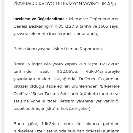
ZİRVEPARK RADYO TELEVİZYON YAYINCILIK A.Ş.)
İzleme ve Değerlendirme
İnceleme ve Değerlendirme :
Dairesi Başkanlığı’nın 05.12.2013 tarihli ve 3605 sayılı
yazısı ve eklerinin incelenmesi sonucunda;
Bahse konu yayına ilişkin Uzman Raporunda;
“
Park Tv logosuyla yayın yapan kuruluşta, 02.12.2013
tarihinde, saat 11.22.06'da, 4dk.04sn.süreyle
yayınlanan reklam kuşağında, Dr.Ömer Coşkun'un
bitkisel olduğu ifade edilen ürünlerinden "Erkeklere
Özel" ve "Şeker Destek Seti" adlı ürünlerin tanıtım ve
satışına yönelik ticari iletişim yayınına yer verildiği
tespit edilmiştir.(klip1-erkek özel-şeker)
Buna göre, 1dk.54sn. süre ile ekrana getirilen
"Erkeklere Özel" set içinde bulunan bitkisel ürünlerin