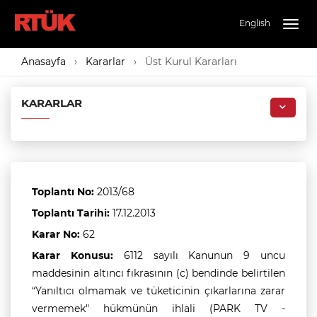
English
Togg
navig
Anasayfa
Kararlar
Üst Kurul Kararları
KARARLAR
Toplantı No:
2013/68
Toplantı Tarihi:
17.12.2013
Karar No:
62
Karar Konusu:
6112 sayılı Kanunun 9 uncu
maddesinin altıncı fıkrasının (c) bendinde belirtilen
“Yanıltıcı olmamak ve tüketicinin çıkarlarına zarar
vermemek" hükmünün ihlali (PARK TV -