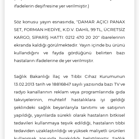
ifadelerin deşifresine yer verilmiştir.)
Söz konusu yayın esnasında, "DAMAR AÇICI PANAX
SET, FORMAN HEDİYE, K.D.V. DAHİL 99 TL, ÜCRETSİZ
KARGO, SİPARİŞ HATTI: 0212 470 20 20" ibarelerinin
ekranda kaldığı görülmektedir. Yayın içinde bu ürünü
kullandığını ve fayda gördüğünü belirten bazı
hastaların ifadelerine de yer verilmiştir.
Sağlık Bakanlığı İlaç ve Tıbbi Cihaz Kurumunun
13.02.2013 tarih ve 18816847 sayılı yazısında bazı TV ve
radyo kanallarının reklam veya programlarında gıda
takviyelerinin, muhtelif hastalıklara iyi geldiği
şeklindeki sağlık beyanlarıyla tanıtımı ve satışının
yapıldığı, yayınlarda sürekli olarak hastaların bitkisel
tedavileri kullanmaya teşvik edildiği, hastaların tıbbi
tedaviden uzaklaştırıldığı ve yüksek maliyetli ürünleri
kullanmak zorunda bırakıldığı belirtilmiştir. Sağlık