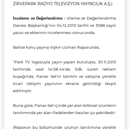
ZİRVEPARK RADYO TELEVİZYON YAYINCILIK A.Ş.)
İzleme ve Değerlendirme
İnceleme ve Değerlendirme :
Dairesi Başkanlığı’nın 04.12.2013 tarihli ve 3586 sayılı
yazısı ve eklerinin incelenmesi sonucunda;
Bahse konu yayına ilişkin Uzman Raporunda;
“
Park TV logosuyla yayın yapan kuruluşta, 30.11.2013
tarihinde, saat 14.08.44'de, 5dk. süren reklam
kuşağında, Panax Set'in tanıtım ve satışına yönelik
ticari iletişim yayınının ekrana getirildiği tespit
edilmiştir.
Buna göre, Panax Set içinde yer alan bitkisel ürünlerin
tanıtımında yer alan ifadelerden bazıları şu şekildedir:
(Raporun bu bölümünde ürünün tanıtımına yönelik