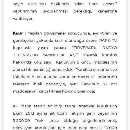
Yayın Kuruluşu hakkında “İdari Para Cezası”
yaptırımının uygulanması gerektiği, kanaatine
varılmıştır.
Yapılan görüşmeler sonucunda, ayrıntıları ve
Karar :
gerekçeleri yukarıda izah olunduğu üzere;
PARK TV
logosuyla yayın yapan “ZİRVEPARK RADYO
TELEVİZYON YAYINCILIK A.Ş.
”
unvanlı
kuruluş
hakkında;
6112 sayılı Kanun'un
9 uncu maddesinin
altıncı fıkrasının (c) bendindeki; “Yanıltıcı olmamak ve
tüketicinin çıkarlarına zarar vermemek.”
hükmünü
tekraren ihlali nedeniyle, aynı Kanunun 32 nci
maddesinin İkinci fıkrası hükmü uyarınca;
a-
İhlalin tespit edildiği tarihi itibariyle kuruluşun
Ekim 2013 ayına ait ticari iletişim gelir beyanının
5.500,00 Türk Lirası olduğu değerlendirilerek,
televizyon kuruluşları için idari para cezası 10.000