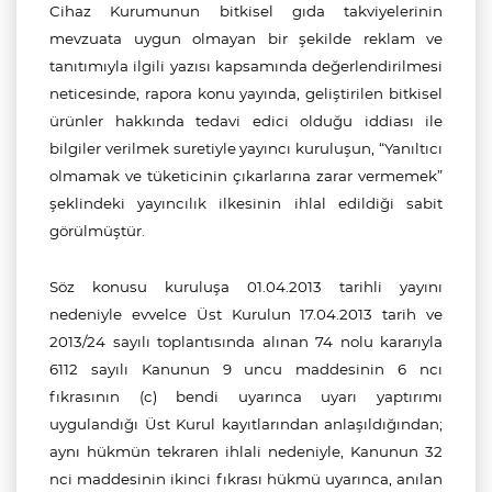
Cihaz Kurumunun bitkisel gıda takviyelerinin
mevzuata uygun olmayan bir şekilde reklam ve
tanıtımıyla ilgili yazısı kapsamında değerlendirilmesi
neticesinde, rapora konu yayında, geliştirilen bitkisel
ürünler hakkında tedavi edici olduğu iddiası ile
bilgiler verilmek suretiyle yayıncı kuruluşun, “Yanıltıcı
olmamak ve tüketicinin çıkarlarına zarar vermemek”
şeklindeki yayıncılık ilkesinin ihlal edildiği sabit
görülmüştür.
Söz konusu kuruluşa 01.04.2013 tarihli yayını
nedeniyle evvelce Üst Kurulun 17.04.2013 tarih ve
2013/24 sayılı toplantısında alınan 74 nolu kararıyla
6112 sayılı Kanunun 9 uncu maddesinin 6 ncı
fıkrasının (c) bendi uyarınca uyarı yaptırımı
uygulandığı Üst Kurul kayıtlarından anlaşıldığından;
aynı hükmün tekraren ihlali nedeniyle, Kanunun 32
nci maddesinin ikinci fıkrası hükmü uyarınca, anılan