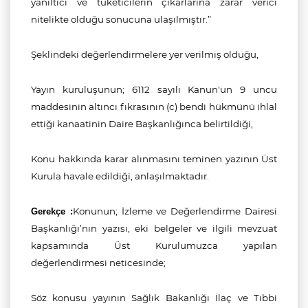
yanıltıcı ve tüketicilerin çıkarlarına zarar verici
nitelikte olduğu sonucuna ulaşılmıştır.”
Şeklindeki değerlendirmelere yer verilmiş olduğu,
Y
ayın kuruluşunun
; 6112 sayılı Kanun'un 9 uncu
maddesinin altıncı fıkrasının (c) bendi hükmünü ihlal
ettiği
kanaatinin Daire Başkanlığınca belirtildiği,
Konu hakkında karar alınmasını teminen yazının Üst
Kurula havale edildiği, anlaşılmaktadır.
Konunun; İzleme ve Değerlendirme Dairesi
Gerekçe :
Başkanlığı’nın yazısı, eki belgeler ve ilgili mevzuat
kapsamında Üst Kurulumuzca yapılan
değerlendirmesi neticesinde;
Söz konusu yayının
Sağlık Bakanlığı İlaç ve Tıbbi