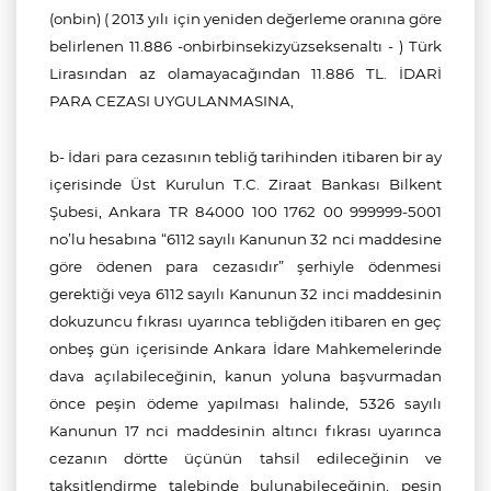
(onbin) ( 2013 yılı için yeniden değerleme oranına göre
belirlenen 11.886 -onbirbinsekizyüzseksenaltı - ) Türk
Lirasından az olamayacağından 11.886 TL. İDARİ
PARA CEZASI UYGULANMASINA,
b- İdari para cezasının tebliğ tarihinden itibaren bir ay
içerisinde Üst Kurulun T.C. Ziraat Bankası Bilkent
Şubesi, Ankara TR 84000 100 1762 00 999999-5001
no’lu hesabına “6112 sayılı Kanunun 32 nci maddesine
göre ödenen para cezasıdır” şerhiyle ödenmesi
gerektiği veya 6112 sayılı Kanunun 32 inci maddesinin
dokuzuncu fıkrası uyarınca tebliğden itibaren en geç
onbeş gün içerisinde Ankara İdare Mahkemelerinde
dava açılabileceğinin, kanun yoluna başvurmadan
önce peşin ödeme yapılması halinde, 5326 sayılı
Kanunun 17 nci maddesinin altıncı fıkrası uyarınca
cezanın dörtte üçünün tahsil edileceğinin ve
taksitlendirme talebinde bulunabileceğinin, peşin