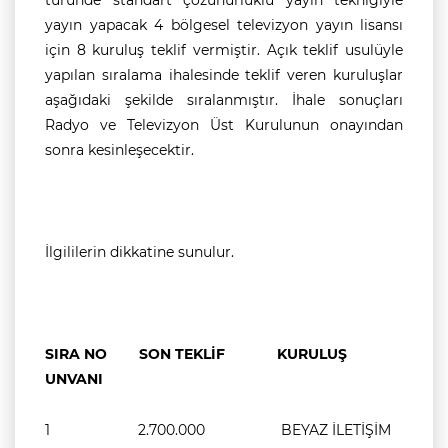
türünde standart çözünürlüklü yayın tekniğiyle
yayın yapacak 4 bölgesel televizyon yayın lisansı
için 8 kuruluş teklif vermiştir. Açık teklif usulüyle
yapılan sıralama ihalesinde teklif veren kuruluşlar
aşağıdaki şekilde sıralanmıştır. İhale sonuçları
Radyo ve Televizyon Üst Kurulunun onayından
sonra kesinleşecektir.
İlgililerin dikkatine sunulur.
SIRA NO SON TEKLİF KURULUŞ
UNVANI
1 2.700.000 BEYAZ İLETİŞİM