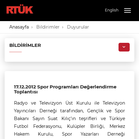
English
Togg
navig
Anasayfa
Bildirimler
Duyurular
BILDIRIMLER
17.12.2012 Spor Programları Değerlendirme
Toplantısı
Radyo ve Televizyon Üst Kurulu ile Televizyon
Yayıncıları Derneği tarafından, Gençlik ve Spor
Bakanı Sayın Suat Kılıç’ın teşrifleri ve Türkiye
Futbol Federasyonu, Kulüpler Birliği, Merkez
Hakem Kurulu, Spor Yazarları Derneği