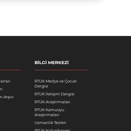
BILGI MERKEZI
arları
RTÜK Medya ve Çocuk
Dergisi
rı
RTÜK İletişim Dergisi
ı Arşivi
RTÜK Araştırmaları
RTÜK Kamuoyu
Araştırmaları
Uzmanlık Tezleri
RTÜK Kütüphanesi