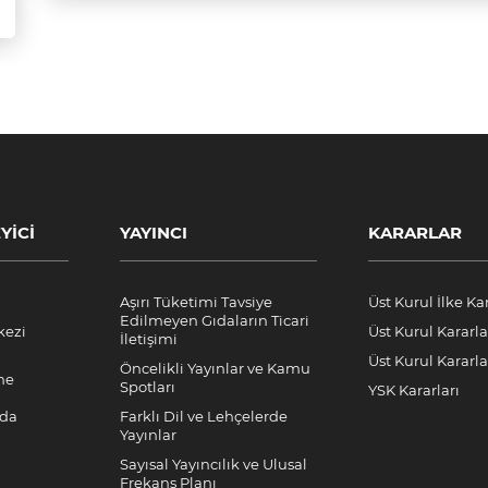
YICI
YAYINCI
KARARLAR
Aşırı Tüketimi Tavsiye
Üst Kurul İlke Kar
Edilmeyen Gıdaların Ticari
kezi
Üst Kurul Kararla
İletişimi
Üst Kurul Kararlar
Öncelikli Yayınlar ve Kamu
me
Spotları
YSK Kararları
nda
Farklı Dil ve Lehçelerde
Yayınlar
Sayısal Yayıncılık ve Ulusal
Frekans Planı