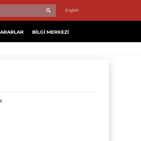
English
KARARLAR
BILGI MERKEZI
i