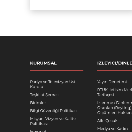
KURUMSAL
İZLEYICI/DINLE
Radyo ve Televizyon Üst
Yayın Denetimi
Kurulu
RTÜK İletişim Mer
Teşkilat Şeması
Tarihçesi
Birimler
İzlenme / Dinlen
Oranları (Reyting)
Bilgi Güvenliği Politikası
Ölçümleri Hakkı
Misyon, Vizyon ve Kalite
Aile Çocuk
Politikası
Medya ve Kadın
Mevzuat