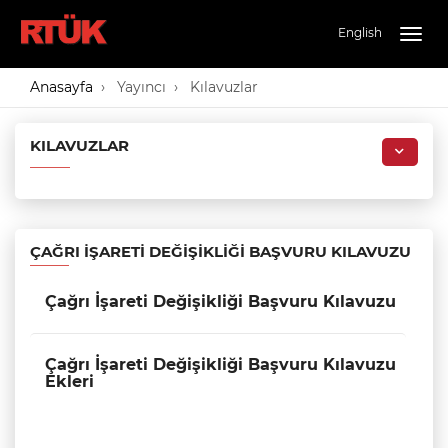
English
Togg
navig
Anasayfa
Yayıncı
Kılavuzlar
KILAVUZLAR
ÇAĞRI İŞARETI DEĞIŞIKLIĞI BAŞVURU KILAVUZU
Çağrı İşareti Değişikliği Başvuru Kılavuzu
Çağrı İşareti Değişikliği Başvuru Kılavuzu
Ekleri